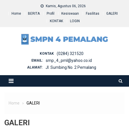
Skip
Kamis, Agustus 06, 2026
to
Home
BERITA
Profil
Kesiswaan
Fasilitas
GALERI
content
KONTAK
LOGIN
(0284) 321520
KONTAK
smp_4_pml@yahoo.co.id
EMAIL:
Jl. Sumbing No. 2 Pemalang
ALAMAT:
Home
GALERI
GALERI