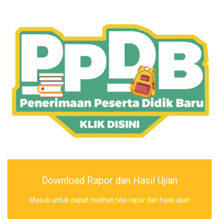
Download Rapor dan Hasil Ujian
Masuk untuk dapat melihat nilai rapor dan hasil ujian