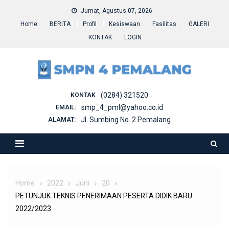
Skip
Jumat, Agustus 07, 2026
to
Home
BERITA
Profil
Kesiswaan
Fasilitas
GALERI
content
KONTAK
LOGIN
(0284) 321520
KONTAK
smp_4_pml@yahoo.co.id
EMAIL:
Jl. Sumbing No. 2 Pemalang
ALAMAT:
Home
2022
Juni
20
PETUNJUK TEKNIS PENERIMAAN PESERTA DIDIK BARU
2022/2023