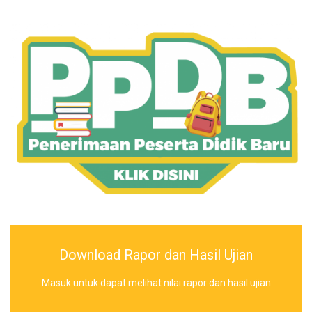
Download Rapor dan Hasil Ujian
Masuk untuk dapat melihat nilai rapor dan hasil ujian