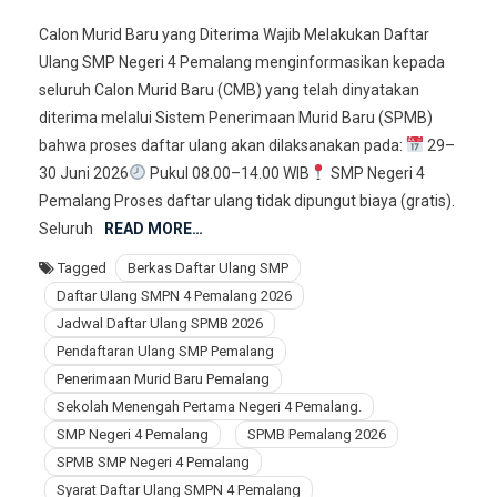
Daftar
Calon Murid Baru yang Diterima Wajib Melakukan Daftar
Ulang
Ulang SMP Negeri 4 Pemalang menginformasikan kepada
Peserta
seluruh Calon Murid Baru (CMB) yang telah dinyatakan
Didik
diterima melalui Sistem Penerimaan Murid Baru (SPMB)
Baru
SMP
bahwa proses daftar ulang akan dilaksanakan pada:
29–
Negeri
30 Juni 2026
Pukul 08.00–14.00 WIB
SMP Negeri 4
4
Pemalang Proses daftar ulang tidak dipungut biaya (gratis).
Pemalan
Seluruh
READ MORE…
Tahun
Tagged
Berkas Daftar Ulang SMP
Ajaran
Daftar Ulang SMPN 4 Pemalang 2026
2026/20
Jadwal Daftar Ulang SPMB 2026
Pendaftaran Ulang SMP Pemalang
Penerimaan Murid Baru Pemalang
Sekolah Menengah Pertama Negeri 4 Pemalang.
SMP Negeri 4 Pemalang
SPMB Pemalang 2026
SPMB SMP Negeri 4 Pemalang
Syarat Daftar Ulang SMPN 4 Pemalang