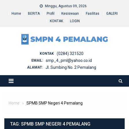
Skip
Minggu, Agustus 09, 2026
to
Home
BERITA
Profil
Kesiswaan
Fasilitas
GALERI
content
KONTAK
LOGIN
(0284) 321520
KONTAK
smp_4_pml@yahoo.co.id
EMAIL:
Jl. Sumbing No. 2 Pemalang
ALAMAT:
Home
SPMB SMP Negeri 4 Pemalang
TAG:
SPMB SMP NEGERI 4 PEMALANG